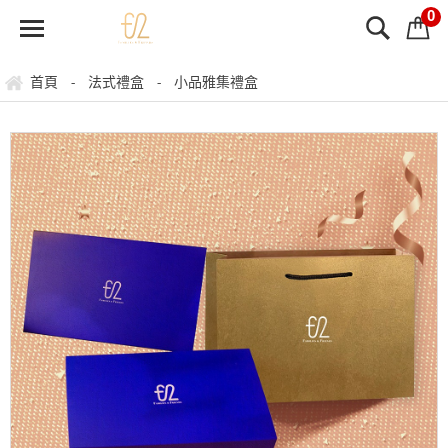
0
首頁
法式禮盒
小品雅集禮盒
-
-